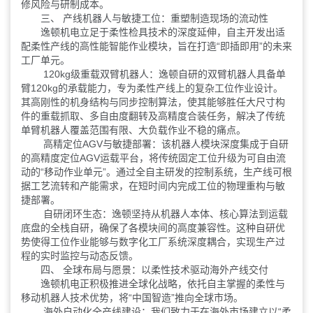
修风险与研制成本。
三、 产线机器人与敏捷工位：重塑制造现场的流动性
逸顿机电立足于柔性检具技术的深度延伸，自主开发出适
配柔性产线的高性能智能作业模块，旨在打造“即插即用”的未来
工厂单元。
120kg级重载双臂机器人：逸顿自研的双臂机器人具备单
臂120kg的承载能力，专为柔性产线上的复杂工位作业设计。
其高刚性的机身结构与同步控制算法，使其能够胜任大尺寸构
件的重载抓取、多自由度翻转及高精度合装任务，解决了传统
单臂机器人覆盖范围有限、大负载作业不稳的痛点。
高精定位AGV与敏捷部署：该机器人模块深度集成于自研
的高精度定位AGV运载平台，将传统固定工位升级为可自由流
动的“移动作业单元”。通过全自主研发的控制系统，生产线可根
据工艺流转和产能需求，在短时间内完成工位的物理重构与敏
捷部署。
自研闭环生态：逸顿坚持从机器人本体、核心算法到运载
底盘的全栈自研，确保了各模块间的高度兼容性。这种自研优
势使得工位作业能够与数字化工厂系统深度耦合，实现生产过
程的实时监控与动态反馈。
四、 全球布局与愿景：以柔性技术驱动海外产线交付
逸顿机电正积极推进全球化战略，依托自主掌握的柔性与
移动机器人技术优势，将“中国智造”推向全球市场。
海外自动化全产线建设：我们致力于在海外市场建立以“柔