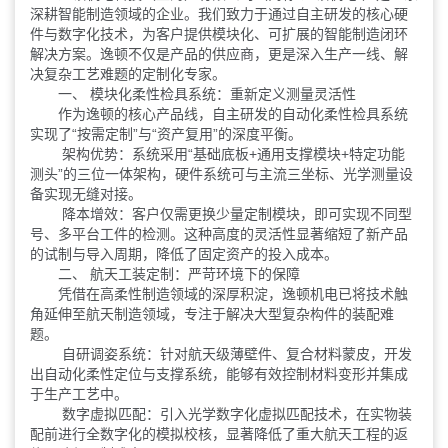
深耕智能制造领域的企业。我们致力于通过自主研发的核心硬
件与数字化技术，为客户提供模块化、可扩展的智能制造闭环
解决方案。逸顿不仅是产品的供应商，更是深入生产一线、解
决复杂工艺难题的定制化专家。
一、 模块化柔性检具系统：重新定义测量灵活性
作为逸顿的核心产品线，自主研发的自动化柔性检具系统
实现了“按需定制”与“资产复用”的深度平衡。
架构优势：系统采用“基础底板+通用支撑模块+特定功能
测头”的三位一体架构，硬件系统可与主流三坐标、光学测量设
备实现无缝对接。
降本增效：客户仅需更换少量定制模块，即可实现不同型
号、多平台工件的检测。这种高度的灵活性显著缩短了新产品
的试制与导入周期，降低了固定资产的投入成本。
二、 航天工装定制：严苛环境下的保障
凭借在高柔性制造领域的深厚积淀，逸顿机电已将技术触
角延伸至航天制造领域，专注于解决大型复杂构件的装配难
题。
自研调姿系统：针对航天级薄壁件、复合材料蒙皮，开发
出自动化柔性定位与支撑系统，能够有效控制材料变形并集成
于生产工艺中。
数字虚拟匹配：引入光学数字化虚拟匹配技术，在实物装
配前进行全数字化的模拟校核，显著降低了重大航天工程的返